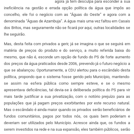
agora já tem desculpa para esconder a sua
ineficiência na gestão e errada opção política da água que impôs ao
concelho, ele foi o negócio com as “Águas do Oeste” e agora com a
denominada “Águas de Azambuja”. A água mais uma vez faltou em Casais
dos Britos, mas seguramente não se ficará por aqui, outras localidades se
lhe seguirão.
Mas, desta feita com privados a gerir, já se imagina o que se seguirá em
matéria de preços do produto e do serviço, a muito referida baixa do
mesmo, que não é, esconde um opção de fundo do PS de forte aumento
dos preços da água praticados desde 2006, prevendo já o futuro negócio a
que se abalançou. Oportunamente, a CDU alertou para o escândalo desta
política, propondo que o sistema fosse gerido pelo Município, mantendo-
se assim na esfera pública como sempre esteve, e se o mesmo
apresentava deficiências, tal devia-se à deliberada política do PS para vir
mais tarde justificar a sua privatização, com o notório prejuízo para as
populações que já pagam preços exorbitantes por este recurso natural.
Mas o escândalo é ainda maior quando os privados serão beneficiários de
fundos comunitários, pagos por todos nós, os quais bem poderiam e
deveriam ser utilizados pelo Município. Acresce ainda que, os fundos a
serem investidos na rede e na sua expansão, eles também públicos, serão