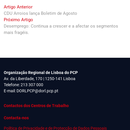
Navegação
Previous
Artigo Anterior
post:
CDU Arroios lança Boletim de Agosto
de
Next
Próximo Artigo
artigos
post:
Desemprego: Continua a crescer e a afectar os segmentos
mais fragéis.
Organização Regional de Lisboa do PCP
Av. da Liberdade, 170 | 1250-141 Lisboa
Telefone: 213 307 000
E-mail:
DORLPCP@dorl.pcp.pt
Contactos dos Centros de Trabalho
Contacta-nos
Política de Privacidade e de Protecção de Dados Pessoais