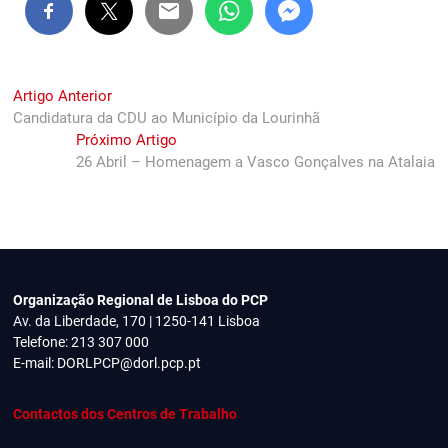
Navegação
Previous
Artigo Anterior
post:
Candidatura da CDU ao Município da Lourinhã
de
Next
Próximo Artigo
artigos
post:
26 Abril – Homenagem a Vasco Gonçalves na Atalaia
Organização Regional de Lisboa do PCP
Av. da Liberdade, 170 | 1250-141 Lisboa
Telefone: 213 307 000
E-mail:
DORLPCP@dorl.pcp.pt
Contactos dos Centros de Trabalho