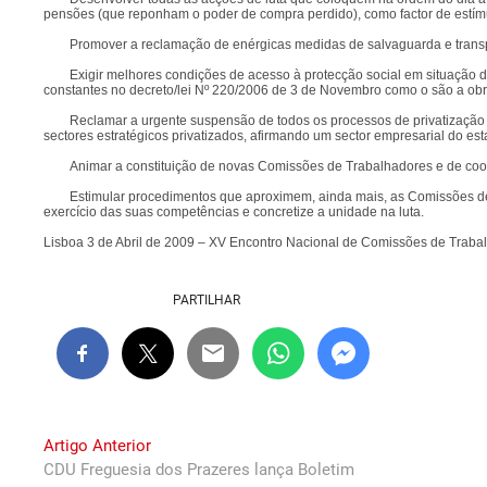
pensões (que reponham o poder de compra perdido), como factor de estím
Promover a reclamação de enérgicas medidas de salvaguarda e transp
Exigir melhores condições de acesso à protecção social em situação
constantes no decreto/lei Nº 220/2006 de 3 de Novembro como o são a obr
Reclamar a urgente suspensão de todos os processos de privatização
sectores estratégicos privatizados, afirmando um sector empresarial do est
Animar a constituição de novas Comissões de Trabalhadores e de coor
Estimular procedimentos que aproximem, ainda mais, as Comissões de
exercício das suas competências e concretize a unidade na luta.
Lisboa 3 de Abril de 2009 – XV Encontro Nacional de Comissões de Traba
PARTILHAR
Navegação
Previous
Artigo Anterior
post:
CDU Freguesia dos Prazeres lança Boletim
de