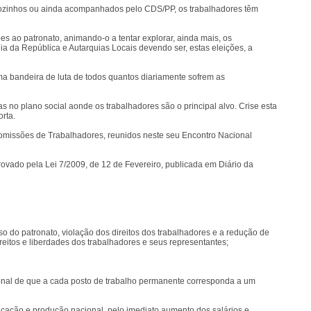
 sozinhos ou ainda acompanhados pelo CDS/PP, os trabalhadores têm
 ao patronato, animando-o a tentar explorar, ainda mais, os
a da República e Autarquias Locais devendo ser, estas eleições, a
uma bandeira de luta de todos quantos diariamente sofrem as
o plano social aonde os trabalhadores são o principal alvo. Crise esta
orta.
omissões de Trabalhadores, reunidos neste seu Encontro Nacional
rovado pela Lei 7/2009, de 12 de Fevereiro, publicada em Diário da
 do patronato, violação dos direitos dos trabalhadores e a redução de
eitos e liberdades dos trabalhadores e seus representantes;
cional de que a cada posto de trabalho permanente corresponda a um
icação e produção nacional, pelo imediato aumento dos salários e