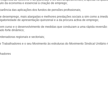
ulo da economia e essencial à criação de emprego;
arência das aplicações dos fundos de pensões profissionais;
 de desemprego, mais alargadas e melhores prestações sociais a sim como a ime
igatoriedade de apresentação quinzenal e a da procura activa de emprego;
 em curso e o desenvolvimento de medidas que conduzam a uma rápida reversão par
ado forte dinâmico;
denadoras regionais e sectoriais;
 Trabalhadores e o seu Movimento às estruturas do Movimento Sindical Unitário 
lhadores