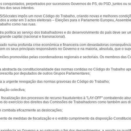
os conquistados, perpetrados por sucessivos Governos do PS, do PSD, juntos ou
tos dos seus intentos.
/Sócrates impôs um novo Código do Trabalho, criando novas e melhores condições
s a votar em 3 actos eleitorais – Eleições para o Parlamento Europeu, Assemblei
trabalho como nas ruas.
outra política ao serviço dos trabalhadores e do desenvolvimento do país deve ser 
rande capital (nacional e transnacional).
do numa profunda crise económica e financeira com devastadoras consequências n
tem os seus principais responsáveis no Governo e na maioria, absoluta, que o sup
uniões promovidas pelas coordenadoras regionais e sectoriais. Os membros das C
iva abstracta da constitucionalidade das normas contidas no Código do Trabalho ap
brescrita por deputados de outros Grupos Parlamentares;
a a urgente revogação das normas gravosas do Código do Trabalho;
tação colectiva;
 fiscalização dos processos de recurso fraudulentos à "LAY-OFF" combatendo abuso
os do exercício dos direitos das Comissões de Trabalhadores como também aos dir
ue combata eficazmente as deslocações;
mento de medidas de fiscalização e o estrito cumprimento da disposição Constitu
exigência ao Governo e ao patronato o fim dos despedimentos, a aposta na qualif