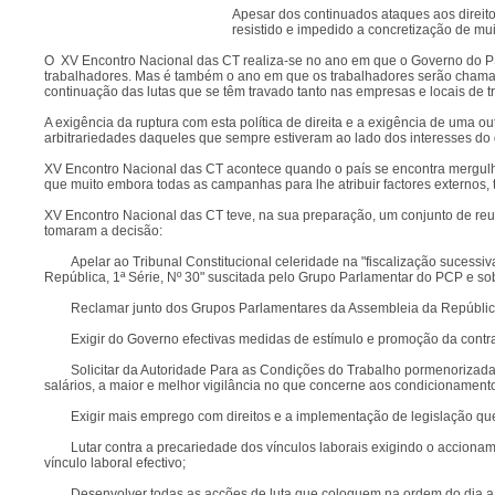
Apesar dos continuados ataques aos direit
resistido e impedido a concretização de mui
O XV Encontro Nacional das CT realiza-se no ano em que o Governo do PS
trabalhadores. Mas é também o ano em que os trabalhadores serão chamado
continuação das lutas que se têm travado tanto nas empresas e locais de 
A exigência da ruptura com esta política de direita e a exigência de uma 
arbitrariedades daqueles que sempre estiveram ao lado dos interesses do g
XV Encontro Nacional das CT acontece quando o país se encontra mergulha
que muito embora todas as campanhas para lhe atribuir factores externos, 
XV Encontro Nacional das CT teve, na sua preparação, um conjunto de re
tomaram a decisão:
Apelar ao Tribunal Constitucional celeridade na "fiscalização sucess
República, 1ª Série, Nº 30" suscitada pelo Grupo Parlamentar do PCP e so
Reclamar junto dos Grupos Parlamentares da Assembleia da Repúblic
Exigir do Governo efectivas medidas de estímulo e promoção da contra
Solicitar da Autoridade Para as Condições do Trabalho pormenorizada
salários, a maior e melhor vigilância no que concerne aos condicionament
Exigir mais emprego com direitos e a implementação de legislação q
Lutar contra a precariedade dos vínculos laborais exigindo o acciona
vínculo laboral efectivo;
Desenvolver todas as acções de luta que coloquem na ordem do dia a 