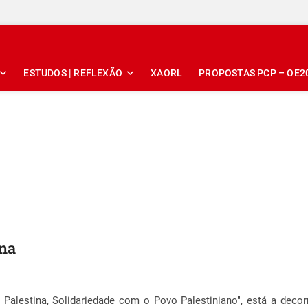
ESTUDOS | REFLEXÃO
XAORL
PROPOSTAS PCP – OE2
ina
alestina, Solidariedade com o Povo Palestiniano", está a dec