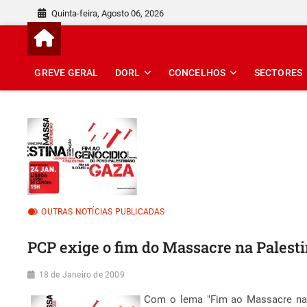
Skip
Quinta-feira, Agosto 06, 2026
to
content
GREVE GERAL
DORL
CONCELHOS
SECTORES
OUTRAS NOTÍCIAS PUBLICADAS
PCP exige o fim do Massacre na Palest
18 de Janeiro de 2009
Com o lema "Fim ao Massacre na P