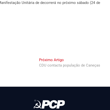
nifestação Unitária de decorrerá no próximo sábado (24 de
Next
Próximo Artigo
post:
CDU contacta população de Caneças