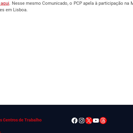
 aqui
. Nesse mesmo Comunicado, o PCP apela à participação na Ma
ões em Lisboa.
Facebook
Instagram
X
YouTube
Threads
s Centros de Trabalho
s