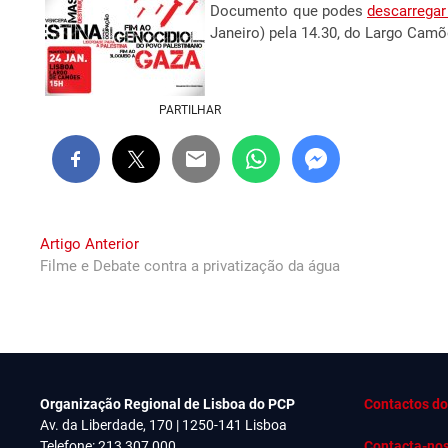
Documento que podes
descarregar
Janeiro) pela 14.30, do Largo Cam
PARTILHAR
Navegação
Previous
Artigo Anterior
post:
Filme e Debate contra a privatização da água
de
artigos
Organização Regional de Lisboa do PCP
Contactos do
Av. da Liberdade, 170 | 1250-141 Lisboa
Telefone: 213 307 000
Contacta-no