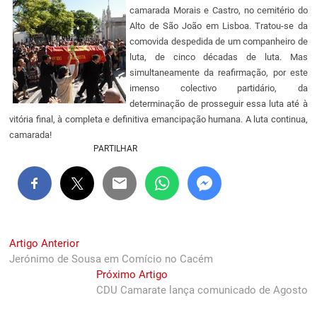
camarada Morais e Castro, no cemitério do
Alto de São João em Lisboa. Tratou-se da
comovida despedida de um companheiro de
luta, de cinco décadas de luta. Mas
simultaneamente da reafirmação, por este
imenso colectivo partidário, da
determinação de prosseguir essa luta até à
vitória final, à completa e definitiva emancipação humana. A luta continua,
camarada!
PARTILHAR
Navegação
Previous
Artigo Anterior
post:
Jerónimo de Sousa em Comício no Cacém
de
Next
Próximo Artigo
artigos
post:
CDU Camarate lança comunicado de Agosto