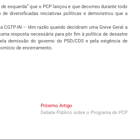
 e de esquerda” que o PCP lançou e que decorreu durante todo
e diversificadas iniciativas políticas e demonstrou que a
– a CGTP-IN – têm razão quando decidiram uma Greve Geral a
ma resposta necessária para pôr fim à política de desastre
, pela demissão do governo do PSD/CDS e pela exigência de
 comício de encerramento.
Next
Próximo Artigo
post:
Debate Público sobre o Programa do PCP