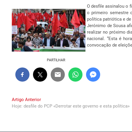
O desfile assinalou o 
o primeiro semestre d
política patriótica e 
Jerónimo de Sousa afi
realizar no próximo d
nacional. “Esta é hor
convocação de eleições
PARTILHAR
Navegação
Previous
Artigo Anterior
post:
Hoje: desfile do PCP «Derrotar este governo e esta política»
de
artigos