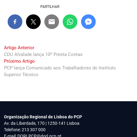
PARTILHAR
Navegação
Previous
Artigo Anterior
post:
CDU Alvalade lança 10º Presta Contas
de
Next
Próximo Artigo
artigos
post:
PCP lança Comunicado aos Trabalhadores do Instituto
Superior Técnico
Organização Regional de Lisboa do PCP
Av. da Liberdade, 170 | 1250-141 Lisboa
Telefone: 213 307 000
E-mail:
DORLPCP@dorl.pcp.pt