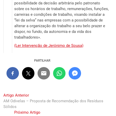
possibilidade da decisão arbitrária pelo patronato
sobre os horários de trabalho, remunerações, funções,
carreiras e condições de trabalho, visando instalar a
“lei da selva” nas empresas com a possibilidade de
alterar a organização do trabalho a seu belo prazer e
dispor, no fundo, da autonomia e da vida dos
trabalhadores».
(Ler Intervenção de Jerónimo de Sousa)
PARTILHAR
Navegação
Previous
Artigo Anterior
post:
AM Odivelas – Proposta de Recomendação dos Resíduos
de
Sólidos
artigos
Next
Próximo Artigo