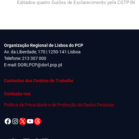
post:
Editados quatro Guiões de Esclarecimento pela CGTP-IN
Organização Regional de Lisboa do PCP
Av. da Liberdade, 170 | 1250-141 Lisboa
Telefone: 213 307 000
E-mail:
DORLPCP@dorl.pcp.pt
Contactos dos Centros de Trabalho
Contacta-nos
Política de Privacidade e de Protecção de Dados Pessoais
Facebook
Instagram
X
YouTube
Threads