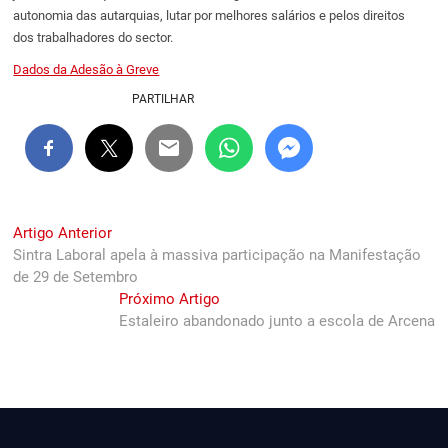
autonomia das autarquias, lutar por melhores salários e pelos direitos
dos trabalhadores do sector.
Dados da Adesão à Greve
PARTILHAR
Navegação
Previous
Artigo Anterior
post:
Sintra Laboral apela à massiva participação na Manifestação
de
de 29 de Setembro
artigos
Next
Próximo Artigo
post:
Estaleiro abandonado junto a escola de Arcena