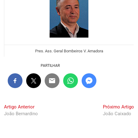
Pres. Ass. Geral Bombeiros V. Amadora
PARTILHAR
Navegação
Previous
N
Artigo Anterior
Próximo Artigo
post:
po
João Bernardino
João Caixado
de
artigos