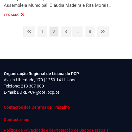
Assembleia Municipal, Cláudia Madeira e Rita Morais,…
VOZ
LER MAIS
DO
OPERÁRIO,
Paginação
UMA
Previous
Page
Page
Page
Page
Next
1
2
3
…
8
COLECTIVIDADE
page
page
dos
DE
CULTURA
conteúdos
E
RECREIO
Organização Regional de Lisboa do PCP
Av. da Liberdade, 170 | 1250-141 Lisboa
Telefone: 213 307 000
E-mail:
DORLPCP@dorl.pcp.pt
Contactos dos Centros de Trabalho
Contacta-nos
Política de Privacidade e de Protecção de Dados Pessoais