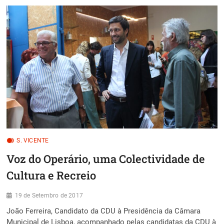
FADO
NA
FREGUESIA
DE
SÃO
VICENTE
S. VICENTE
Voz do Operário, uma Colectividade de
Cultura e Recreio
19 de Setembro de 2017
João Ferreira, Candidato da CDU à Presidência da Câmara
Municipal de Lisboa, acompanhado pelas candidatas da CDU à