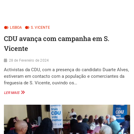
LISBOA
S. VICENTE
CDU avança com campanha em S.
Vicente
28 de Fevereiro de 2024
Activistas da CDU, com a presença do candidato Duarte Alves,
estiveram em contacto com a população e comerciantes da
freguesia de S. Vicente, ouvindo os…
CDU
LER MAIS
AVANÇA
COM
CAMPANHA
EM
S.
VICENTE