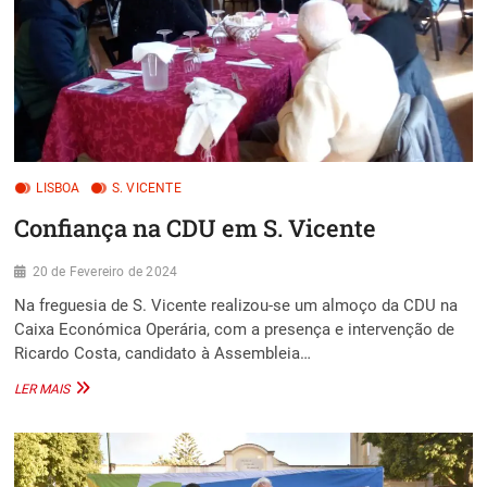
LISBOA
S. VICENTE
Confiança na CDU em S. Vicente
20 de Fevereiro de 2024
Na freguesia de S. Vicente realizou-se um almoço da CDU na
Caixa Económica Operária, com a presença e intervenção de
Ricardo Costa, candidato à Assembleia…
CONFIANÇA
LER MAIS
NA
CDU
EM
S.
VICENTE