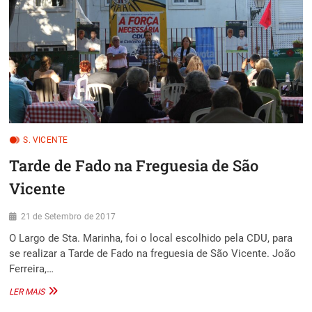
DE
A
S.
NECESSIDA
VICENTE
S. VICENTE
Tarde de Fado na Freguesia de São
Vicente
21 de Setembro de 2017
O Largo de Sta. Marinha, foi o local escolhido pela CDU, para
se realizar a Tarde de Fado na freguesia de São Vicente. João
Ferreira,…
TARDE
LER MAIS
DE