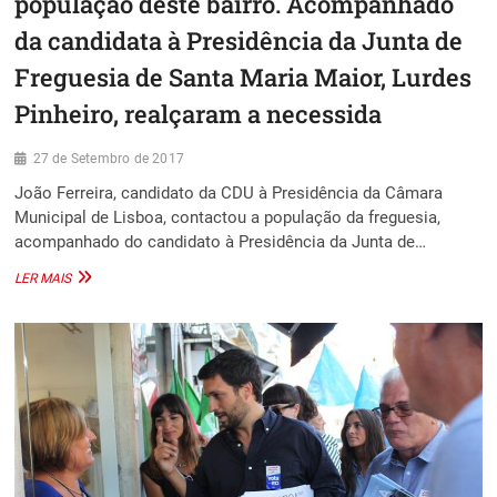
população deste bairro. Acompanhado
da candidata à Presidência da Junta de
Freguesia de Santa Maria Maior, Lurdes
Pinheiro, realçaram a necessida
27 de Setembro de 2017
João Ferreira, candidato da CDU à Presidência da Câmara
Municipal de Lisboa, contactou a população da freguesia,
acompanhado do candidato à Presidência da Junta de…
JOÃO
LER MAIS
FERREIRA,
CANDIDATO
DA
CDU
À
PRESIDÊNCIA
DA
CÂMARA
MUNICIPAL
DE
LISBOA,