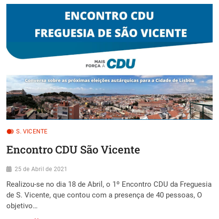
O
PRENÚNCIO
DE
UM
EXCELENTE
RESULTADO
PARA
A
CDU
S. VICENTE
Encontro CDU São Vicente
25 de Abril de 2021
Realizou-se no dia 18 de Abril, o 1º Encontro CDU da Freguesia
de S. Vicente, que contou com a presença de 40 pessoas, O
objetivo…