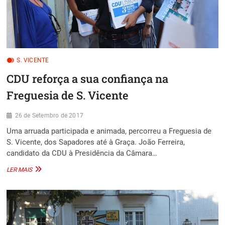
ESTEVE
NA
MOURARIA
A
CONTACTAR
A
S. VICENTE
POPULAÇÃO
DESTE
CDU reforça a sua confiança na
BAIRRO.
ACOMPANHADO
Freguesia de S. Vicente
DA
CANDIDATA
26 de Setembro de 2017
À
PRESIDÊNCIA
Uma arruada participada e animada, percorreu a Freguesia de
DA
S. Vicente, dos Sapadores até à Graça. João Ferreira,
JUNTA
candidato da CDU à Presidência da Câmara…
DE
FREGUESIA
CDU
LER MAIS
DE
REFORÇA
SANTA
A
MARIA
SUA
MAIOR,
CONFIANÇA
LURDES
NA
PINHEIRO,
FREGUESIA
REALÇARAM